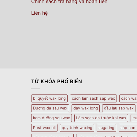
Chính sách trả hàng và hoàn tiền
Liên hệ
TỪ KHÓA PHỔ BIẾN
bí quyết wax lông
cách làm sạch sáp wax
cách wa
Dưỡng da sau wax
dạy wax lông
dầu lau sáp wax
kem dưỡng sau wax
Làm sạch da trước khi wax
mu
Post wax oil
quy trình waxing
sugaring
sáp con 