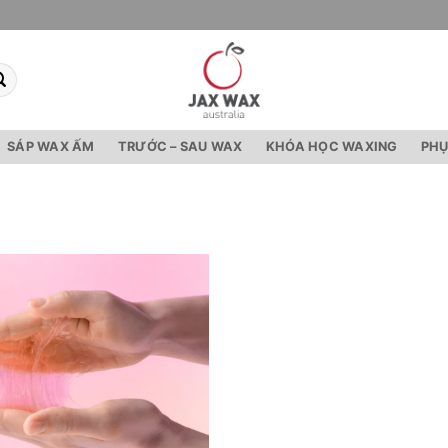
SÁP WAX ẤM
TRƯỚC – SAU WAX
KHÓA HỌC WAXING
PHỤ