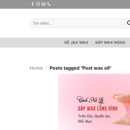
Bỏ
qua
nội
Tìm
dung
kiếm:
VỀ JAX WAX
SÁP WAX NÓNG
Home
/
Posts tagged "Post wax oil"