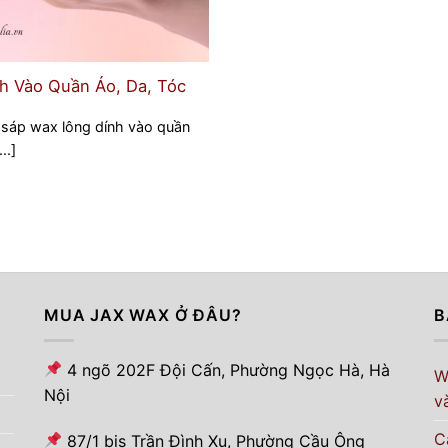
h Vào Quần Áo, Da, Tóc
 sáp wax lông dính vào quần
..]
MUA JAX WAX Ở ĐÂU?
B
4 ngõ 202F Đội Cấn, Phường Ngọc Hà, Hà
W
Nội
v
C
87/1 bis Trần Đình Xu, Phường Cầu Ông