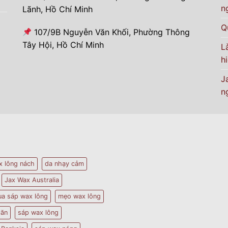
n
Lãnh, Hồ Chí Minh
Q
107/9B Nguyễn Văn Khối, Phường Thông
Tây Hội, Hồ Chí Minh
L
h
J
n
x lông nách
da nhạy cảm
Jax Wax Australia
a sáp wax lông
mẹo wax lông
lăn
sáp wax lông