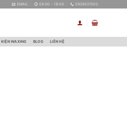
EMAIL
09:00 - 18:00
0926501502
 KIỆN WAXING
BLOG
LIÊN HỆ