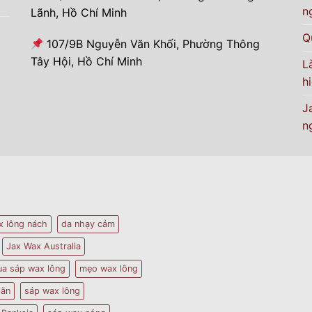
n
Lãnh, Hồ Chí Minh
Q
107/9B Nguyễn Văn Khối, Phường Thông
Tây Hội, Hồ Chí Minh
L
h
J
n
x lông nách
da nhạy cảm
Jax Wax Australia
a sáp wax lông
mẹo wax lông
lăn
sáp wax lông