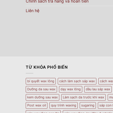
Chính sách trả hàng và hoàn tiền
Liên hệ
TỪ KHÓA PHỔ BIẾN
bí quyết wax lông
cách làm sạch sáp wax
cách wa
Dưỡng da sau wax
dạy wax lông
dầu lau sáp wax
kem dưỡng sau wax
Làm sạch da trước khi wax
mu
Post wax oil
quy trình waxing
sugaring
sáp con 