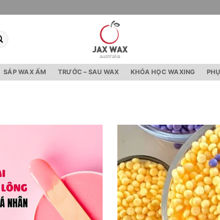
SÁP WAX ẤM
TRƯỚC – SAU WAX
KHÓA HỌC WAXING
PHỤ