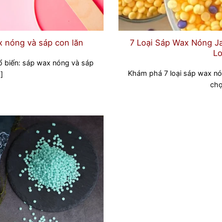
x nóng và sáp con lăn
7 Loại Sáp Wax Nóng Ja
Lo
ổ biến: sáp wax nóng và sáp
Khám phá 7 loại sáp wax nó
.]
chọn