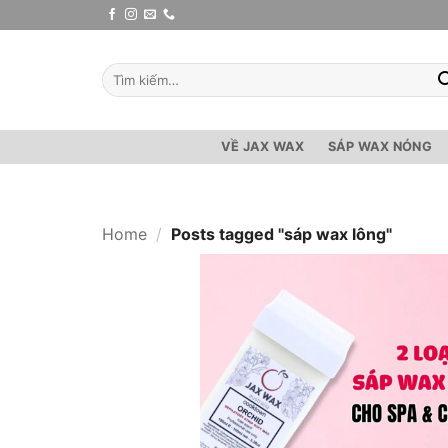
Bỏ
qua
nội
Tìm
dung
kiếm:
VỀ JAX WAX
SÁP WAX NÓNG
Home
/
Posts tagged "sáp wax lông"