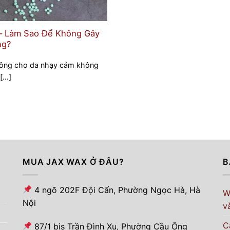
– Làm Sao Để Không Gây
ng?
 lông cho da nhạy cảm không
...]
MUA JAX WAX Ở ĐÂU?
B
4 ngõ 202F Đội Cấn, Phường Ngọc Hà, Hà
W
Nội
v
C
87/1 bis Trần Đình Xu, Phường Cầu Ông