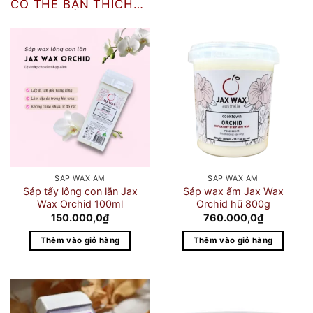
CÓ THỂ BẠN THÍCH…
SÁP WAX ẤM
SÁP WAX ẤM
Sáp tẩy lông con lăn Jax
Sáp wax ấm Jax Wax
Wax Orchid 100ml
Orchid hũ 800g
150.000,0
₫
760.000,0
₫
Thêm vào giỏ hàng
Thêm vào giỏ hàng