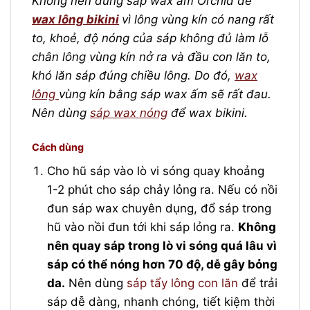
Không nên dùng sáp wax ấm Orchid để
wax lông bikini
vì lông vùng kín có nang rất
to, khoẻ, độ nóng của sáp không đủ làm lỗ
chân lông vùng kín nở ra và đầu con lăn to,
khó lăn sáp đúng chiều lông. Do đó,
wax
lông
vùng kín bằng sáp wax ấm sẽ rất đau.
Nên dùng
sáp wax nóng
để wax bikini.
Cách dùng
Cho hũ sáp vào lò vi sóng quay khoảng
1-2 phút cho sáp chảy lỏng ra. Nếu có nồi
đun sáp wax chuyên dụng, đổ sáp trong
hũ vào nồi đun tới khi sáp lỏng ra.
Không
nên quay sáp trong lò vi sóng quá lâu vì
sáp có thể nóng hơn 70 độ, dễ gây bỏng
da.
Nên dùng
sáp tẩy lông con lăn
để trải
sáp dễ dàng, nhanh chóng, tiết kiệm thời