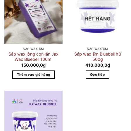
HẾT HÀNG
SÁP WAX ẤM
SÁP WAX ẤM
Sáp wax lông con lăn Jax
Sáp wax ấm Bluebell hũ
Wax Bluebell 100ml
500g
150.000,0
₫
410.000,0
₫
Thêm vào giỏ hàng
Đọc tiếp