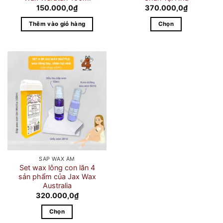
150.000,0
₫
370.000,0
₫
Thêm vào giỏ hàng
Chọn
Sản
phẩm
này
có
nhiều
biến
thể.
Các
tùy
chọn
có
SÁP WAX ẤM
thể
Set wax lông con lăn 4
được
sản phẩm của Jax Wax
chọn
Australia
320.000,0
₫
trên
trang
Chọn
sản