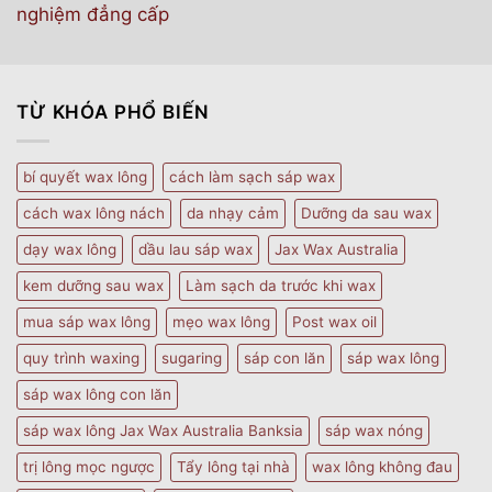
nghiệm đẳng cấp
TỪ KHÓA PHỔ BIẾN
bí quyết wax lông
cách làm sạch sáp wax
cách wax lông nách
da nhạy cảm
Dưỡng da sau wax
dạy wax lông
dầu lau sáp wax
Jax Wax Australia
kem dưỡng sau wax
Làm sạch da trước khi wax
mua sáp wax lông
mẹo wax lông
Post wax oil
quy trình waxing
sugaring
sáp con lăn
sáp wax lông
sáp wax lông con lăn
sáp wax lông Jax Wax Australia Banksia
sáp wax nóng
trị lông mọc ngược
Tẩy lông tại nhà
wax lông không đau