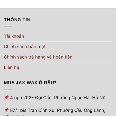
Sản
phẩm
phẩm
này
có
THÔNG TIN
nhiều
biến
Tài khoản
thể.
Các
Chính sách bảo mật
tùy
chọn
Chính sách trả hàng và hoàn tiền
có
thể
Liên hệ
được
chọn
MUA JAX WAX Ở ĐÂU?
trên
trang
sản
4 ngõ 202F Đội Cấn, Phường Ngọc Hà, Hà Nội
phẩm
87/1 bis Trần Đình Xu, Phường Cầu Ông Lãnh,