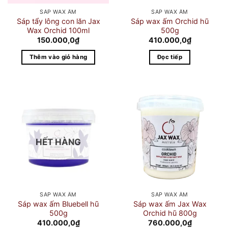
SÁP WAX ẤM
SÁP WAX ẤM
Sáp tẩy lông con lăn Jax
Sáp wax ấm Orchid hũ
Wax Orchid 100ml
500g
150.000,0
₫
410.000,0
₫
Thêm vào giỏ hàng
Đọc tiếp
HẾT HÀNG
SÁP WAX ẤM
SÁP WAX ẤM
Sáp wax ấm Bluebell hũ
Sáp wax ấm Jax Wax
500g
Orchid hũ 800g
410.000,0
₫
760.000,0
₫