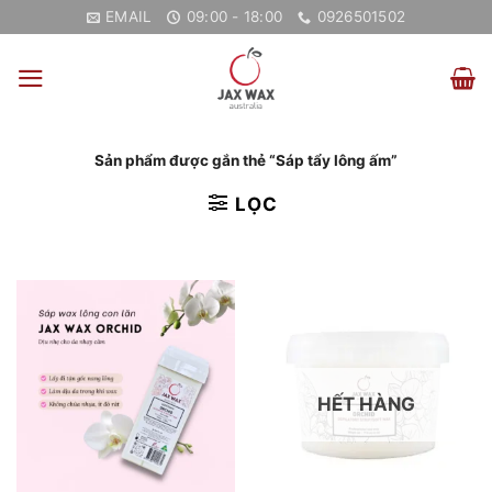
Bỏ
EMAIL
09:00 - 18:00
0926501502
qua
nội
dung
Sản phẩm được gắn thẻ “Sáp tẩy lông ấm”
LỌC
HẾT HÀNG